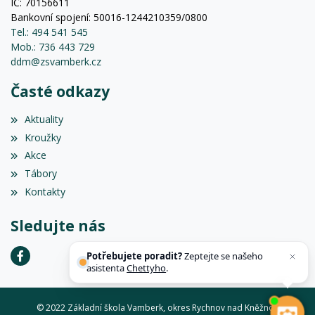
IČ: 70156611
Bankovní spojení: 50016-1244210359/0800
Tel.: 494 541 545
Mob.: 736 443 729
ddm@zsvamberk.cz
Časté odkazy
Aktuality
Kroužky
Akce
Tábory
Kontakty
Sledujte nás
Potřebujete poradit?
Zeptejte se našeho
asistenta
Chettyho
.
© 2022 Základní škola Vamberk, okres Rychnov nad Kněžnou