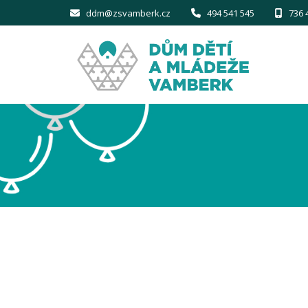
ddm@zsvamberk.cz
494 541 545
736 