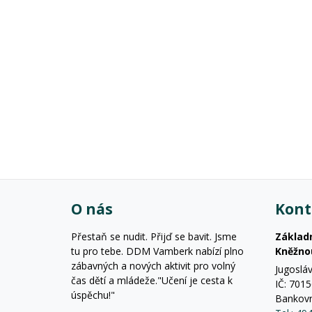
O nás
Kont
Přestaň se nudit. Přijď se bavit. Jsme
Základ
tu pro tebe. DDM Vamberk nabízí plno
Kněžno
zábavných a nových aktivit pro volný
Jugoslá
čas dětí a mládeže."Učení je cesta k
IČ: 701
úspěchu!"
Bankovn