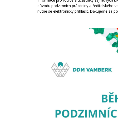
Informace pro rodiče a účastníky zájmových kro
důvodu podzimních prázdniny a ředitelského vol
nutné se elektronicky přihlásit. Děkujeme za p