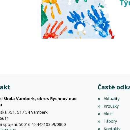
akt
Časté odk
ní škola Vamberk, okres Rychnov nad
Aktuality
u
Kroužky
vská 751, 517 54 Vamberk
Akce
56611
Tábory
í spojení: 50016-1244210359/0800
Kontakty