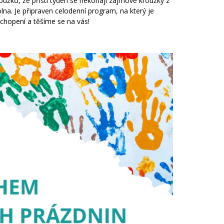
užků, že příští týden se nekonají zájmové kroužky z
na. Je připraven celodenní program, na který je
ochopení a těšíme se na vás!