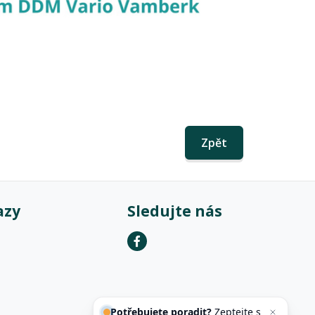
Zpět
azy
Sledujte nás
Potřebujete poradit?
Zeptejte
se našeho asistenta