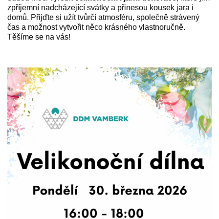
zpříjemní nadcházející svátky a přinesou kousek jara i
domů. Přijďte si užít tvůrčí atmosféru, společně strávený
čas a možnost vytvořit něco krásného vlastnoručně.
Těšíme se na vás!