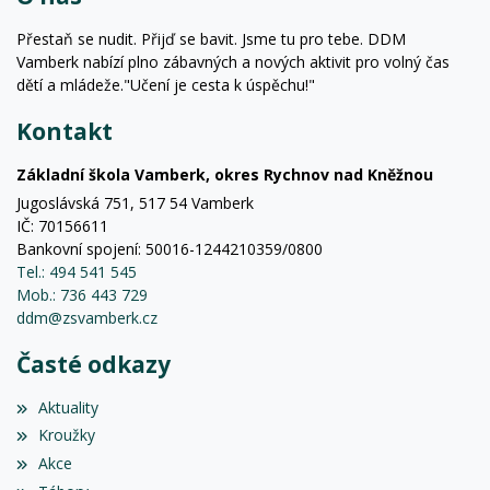
Přestaň se nudit. Přijď se bavit. Jsme tu pro tebe. DDM
Vamberk nabízí plno zábavných a nových aktivit pro volný čas
dětí a mládeže."Učení je cesta k úspěchu!"
Kontakt
Základní škola Vamberk, okres Rychnov nad Kněžnou
Jugoslávská 751, 517 54 Vamberk
IČ: 70156611
Bankovní spojení: 50016-1244210359/0800
Tel.: 494 541 545
Mob.: 736 443 729
ddm@zsvamberk.cz
Časté odkazy
Aktuality
Kroužky
Akce