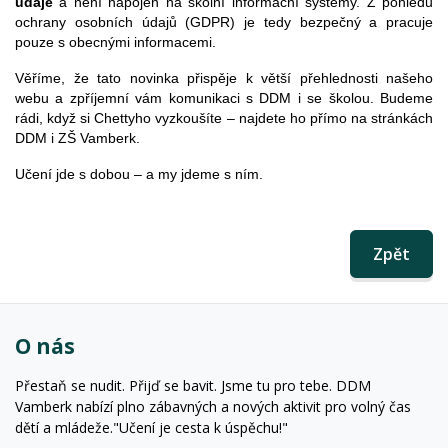
údaje
a není napojen na školní informační systémy. Z pohledu
ochrany osobních údajů (GDPR) je tedy bezpečný a pracuje
pouze s obecnými informacemi.
Věříme, že tato novinka přispěje k větší přehlednosti našeho
webu a zpříjemní vám komunikaci s DDM i se školou. Budeme
rádi, když si Chettyho vyzkoušíte – najdete ho přímo na stránkách
DDM i ZŠ Vamberk.
Učení jde s dobou – a my jdeme s ním.
Zpět
O nás
Přestaň se nudit. Přijď se bavit. Jsme tu pro tebe. DDM
Vamberk nabízí plno zábavných a nových aktivit pro volný čas
dětí a mládeže."Učení je cesta k úspěchu!"