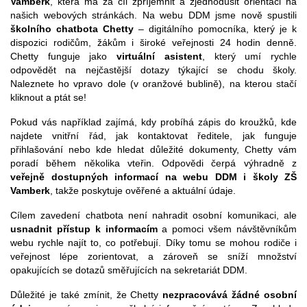
Vamberk
, která má za cíl zpříjemnit a zjednodušit orientaci na
našich webových stránkách. Na webu DDM jsme nově spustili
školního chatbota Chetty
– digitálního pomocníka, který je k
dispozici rodičům, žákům i široké veřejnosti 24 hodin denně.
Chetty funguje jako
virtuální asistent
, který umí rychle
odpovědět na nejčastější dotazy týkající se chodu školy.
Naleznete ho vpravo dole (v oranžové bublině), na kterou stačí
kliknout a ptát se!
Pokud vás například zajímá, kdy probíhá zápis do kroužků, kde
najdete vnitřní řád, jak kontaktovat ředitele, jak funguje
přihlašování nebo kde hledat důležité dokumenty, Chetty vám
poradí během několika vteřin. Odpovědi čerpá výhradně z
veřejně dostupných informací na webu DDM i školy ZŠ
Vamberk
, takže poskytuje ověřené a aktuální údaje.
Cílem zavedení chatbota není nahradit osobní komunikaci, ale
usnadnit přístup k informacím
a pomoci všem návštěvníkům
webu rychle najít to, co potřebují. Díky tomu se mohou rodiče i
veřejnost lépe zorientovat, a zároveň se sníží množství
opakujících se dotazů směřujících na sekretariát DDM.
Důležité je také zmínit, že Chetty
nezpracovává žádné osobní