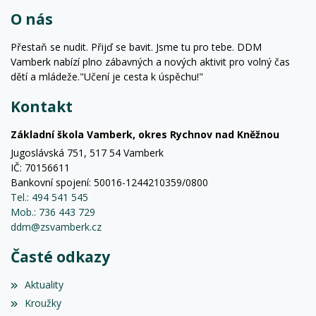
O nás
Přestaň se nudit. Přijď se bavit. Jsme tu pro tebe. DDM
Vamberk nabízí plno zábavných a nových aktivit pro volný čas
dětí a mládeže."Učení je cesta k úspěchu!"
Kontakt
Základní škola Vamberk, okres Rychnov nad Kněžnou
Jugoslávská 751, 517 54 Vamberk
IČ: 70156611
Bankovní spojení: 50016-1244210359/0800
Tel.: 494 541 545
Mob.: 736 443 729
ddm@zsvamberk.cz
Časté odkazy
Aktuality
Kroužky