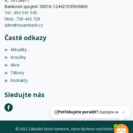
IČ: 70156611
Bankovní spojení: 50016-1244210359/0800
Tel.: 494 541 545
Mob.: 736 443 729
ddm@zsvamberk.cz
Časté odkazy
Aktuality
Kroužky
Akce
Tábory
Kontakty
Sledujte nás
Potřebujete poradit?
Zeptejte se našeho
asistenta
Chett
© 2022 Základní škola Vamberk, okres Rychnov nad Kněžnou